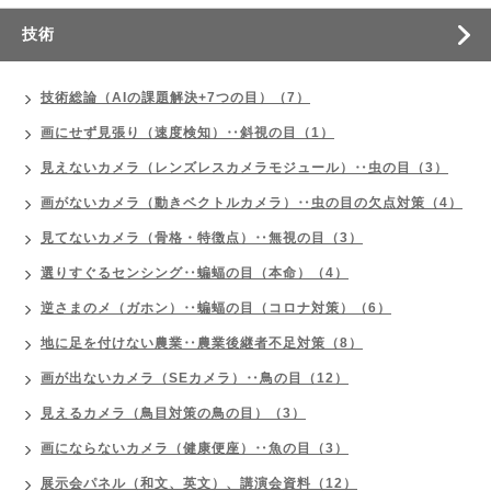
技術
技術総論（AIの課題解決+7つの目）（7）
画にせず見張り（速度検知）‥斜視の目（1）
見えないカメラ（レンズレスカメラモジュール）‥虫の目（3）
画がないカメラ（動きベクトルカメラ）‥虫の目の欠点対策（4）
見てないカメラ（骨格・特徴点）‥無視の目（3）
選りすぐるセンシング‥蝙蝠の目（本命）（4）
逆さまのメ（ガホン）‥蝙蝠の目（コロナ対策）（6）
地に足を付けない農業‥農業後継者不足対策（8）
画が出ないカメラ（SEカメラ）‥鳥の目（12）
見えるカメラ（鳥目対策の鳥の目）（3）
画にならないカメラ（健康便座）‥魚の目（3）
展示会パネル（和文、英文）、講演会資料（12）