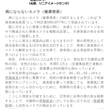
画にならないカメラ（健康便座）
画にならないカメラ（健康便座）の紹介をします。これは”大
便色検知装置”として特許第5861977号にて登録されています。
図に示すように便座と便器の間に、光源とリニアイメージセン
サで構成された便座カメラを複数台設置し、大便表面の色を全周
にわたって観察します。
トイレに座ると便器内は暗くなりますので、便の照明光として
発光波長の異なるLEDを順次点灯することで、簡便に便表面のス
ペクトル解析をすることが出来て、便表面にある潜血部を早期に
見つけようという試みです。
現在、日本人の3人に1人は癌で亡くなり、部位別で大腸癌は男
性の3位、女性の1位になり、年間5.1万人（交通事故死亡者数の
14倍！）も亡くなり、医療費も5500億円も掛かっています。
５年生存率はStageⅠ→Ⅱ→Ⅲ→Ⅳで、99→91→82→18％と
早期発見
が非常に重要です。現状の便潜血検査では苦労して乾燥
状態でサンプリングし、便表面を擦って採取しても、便裏面に潜
血部があったら分からないために、初期癌の見落とし率が高く問
題になっています。
こうした現状を打破するために、日常的に全周の便の色を観察
することで、大腸癌の
早期発見
に少しでも役に立てれば（
医療費
削
減）と試作カメラでの検証を行っています。