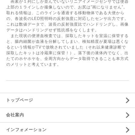
画素が１列にしか並んでいないリニアイメージセンサでは便器
上部の１ラインしか撮像しないので、お尻は”画になりません”。
取れる情報は、このラインを通過する移動物体である大便から
の、各波長のLED照明時の反射強度に対応したセンサ出力です。
これは数値データで、波長の反射強度比でハンドリングし、画像
データはハンドリングせず抵抗感をなくします。
また現状の便潜血検査では、採取したキットを室温に保管する
と、腸内細菌が血液を分解してしまい、検知精度が夏場は悪くな
るという情報がTVで放映されていました（それ以来健康診断で
採取したキットは冷蔵庫に保管！）。落下後の液体内でなく、出
たてのホヤホヤを、全周方向からデータ取得できることも本方式
のメリットと考えています。
トップページ
会社案内
インフォメーション