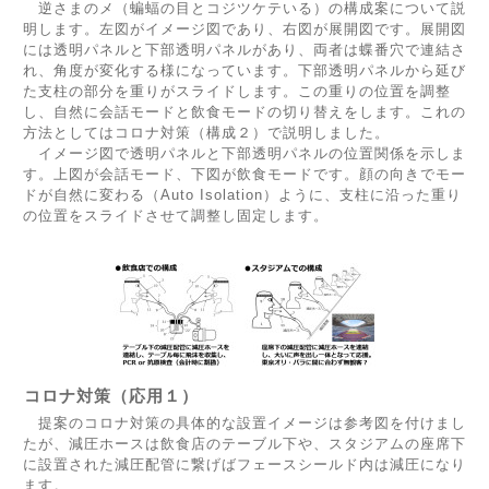
逆さまのメ（蝙蝠の目とコジツケテいる）の構成案について説
明します。左図がイメージ図であり、右図が展開図です。展開図
には透明パネルと下部透明パネルがあり、両者は蝶番穴で連結さ
れ、角度が変化する様になっています。下部透明パネルから延び
た支柱の部分を重りがスライドします。この重りの位置を調整
し、自然に会話モードと飲食モードの切り替えをします。これの
方法としてはコロナ対策（構成２）で説明しました。
イメージ図で透明パネルと下部透明パネルの位置関係を示しま
す。上図が会話モード、下図が飲食モードです。顔の向きでモー
ドが自然に変わる（Auto Isolation）ように、支柱に沿った重り
の位置をスライドさせて調整し固定します。
コロナ対策（応用１）
提案のコロナ対策の具体的な設置イメージは参考図を付けまし
たが、減圧ホースは飲食店のテーブル下や、スタジアムの座席下
に設置された減圧配管に繋げばフェースシールド内は減圧になり
ます。