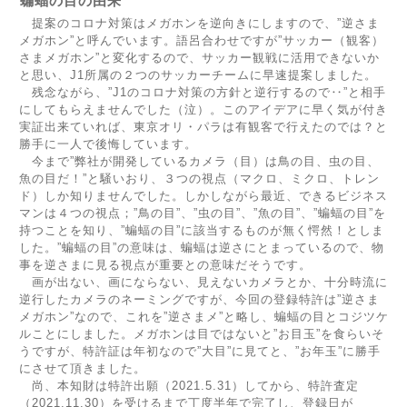
蝙蝠の目の由来
提案のコロナ対策はメガホンを逆向きにしますので、”逆さま
メガホン”と呼んでいます。語呂合わせですが”サッカー（観客）
さまメガホン”と変化するので、サッカー観戦に活用できないか
と思い、J1所属の２つのサッカーチームに早速提案しました。
残念ながら、”J1のコロナ対策の方針と逆行するので‥”と相手
にしてもらえませんでした（泣）。このアイデアに早く気が付き
実証出来ていれば、東京オリ・パラは有観客で行えたのでは？と
勝手に一人で後悔しています。
今まで”弊社が開発しているカメラ（目）は鳥の目、虫の目、
魚の目だ！”と騒いおり、３つの視点（マクロ、ミクロ、トレン
ド）しか知りませんでした。しかしながら最近、できるビジネス
マンは４つの視点；”鳥の目”、”虫の目”、”魚の目”、”蝙蝠の目”を
持つことを知り、”蝙蝠の目”に該当するものが無く愕然！としま
した。”蝙蝠の目”の意味は、蝙蝠は逆さにとまっているので、物
事を逆さまに見る視点が重要との意味だそうです。
画が出ない、画にならない、見えないカメラとか、十分時流に
逆行したカメラのネーミングですが、今回の登録特許は”逆さま
メガホン”なので、これを”逆さまメ”と略し、蝙蝠の目とコジツケ
ルことにしました。メガホンは目ではないと”お目玉”を食らいそ
うですが、特許証は年初なので”大目”に見てと、”お年玉”に勝手
にさせて頂きました。
尚、本知財は特許出願（2021.5.31）してから、特許査定
（2021.11.30）を受けるまで丁度半年で完了し、登録日が