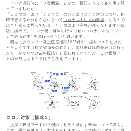
コロナ流行時に「３密回避」とかの「標語」作りで各知事が競
っていましたが、
「ヒョウゴ」より「ジョウゴ」の方がよりコロナ対策になり、何
時罹患するか分からないという
コロナストレスの軽減
になるので
は？と密かに思っていました。標語より字数が多くなりますが短
歌に纏めて、”コロナ禍に飛沫の始末でゼロコロナ、ルックダウ
ンで経済廻す” を流行らせたいと思います。
因みにクラスター発生医療機関1225件中、歯科は１件だけだ
ったようです（厚労省局長の答弁）。歯科医は除菌を細目に行う
から（かかりつけ歯科医談）と言われていますが、この吸引フー
ドの寄与もあるのでは？と考えています。
コロナ対策（構成２）
提案の吸引フードの下側の可動部の動かす機構について説明し
ます。手で稼働させる方法も有りますが、会食時にはマスク会食