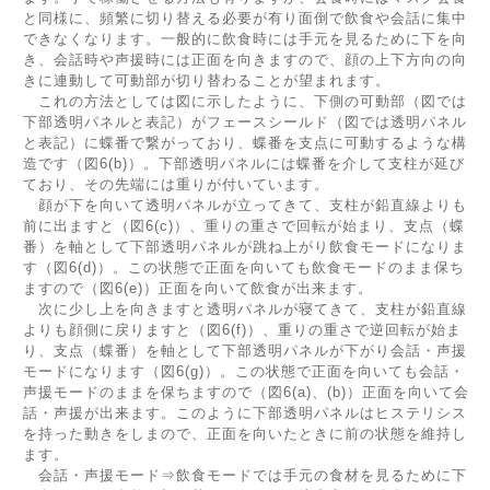
と同様に、頻繁に切り替える必要が有り面倒で飲食や会話に集中
できなくなります。一般的に飲食時には手元を見るために下を向
き、会話時や声援時には正面を向きますので、顔の上下方向の向
きに連動して可動部が切り替わることが望まれます。
これの方法としては図に示したように、下側の可動部（図では
下部透明パネルと表記）がフェースシールド（図では透明パネル
と表記）に蝶番で繋がっており、蝶番を支点に可動するような構
造です（図6(b)）。下部透明パネルには蝶番を介して支柱が延び
ており、その先端には重りが付いています。
顔が下を向いて透明パネルが立ってきて、支柱が鉛直線よりも
前に出ますと（図6(c)）、重りの重さで回転が始まり、支点（蝶
番）を軸として下部透明パネルが跳ね上がり飲食モードになりま
す（図6(d)）。この状態で正面を向いても飲食モードのまま保ち
ますので（図6(e)）正面を向いて飲食が出来ます。
次に少し上を向きますと透明パネルが寝てきて、支柱が鉛直線
よりも顔側に戻りますと（図6(f)）、重りの重さで逆回転が始ま
り、支点（蝶番）を軸として下部透明パネルが下がり会話・声援
モードになります（図6(g)）。この状態で正面を向いても会話・
声援モードのままを保ちますので（図6(a)、(b)）正面を向いて会
話・声援が出来ます。このように下部透明パネルはヒステリシス
を持った動きをしまので、正面を向いたときに前の状態を維持し
ます。
会話・声援モード⇒飲食モードでは手元の食材を見るために下