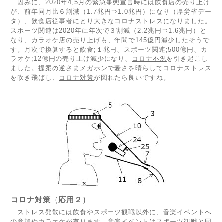
因みに、2020年4,5月の緊急事態宣言時には飲食店の売り上げ
が、前年同月比６割減（1.7兆円⇒1.0兆円）になり（厚労省デー
タ）、飲食店従事者にとり大きな
コロナストレス
になりました。
スポーツ関連は2020年に年次で３割減（2.2兆円⇒1.6兆円）と
なり、カラオケ店の売り上げも、年間で145億円減少したそうで
す。月次で換算すると飲食;１兆円、スポーツ関連;500億円、カ
ラオケ;12億円の売り上げ減少になり、
コロナ不況
を引き起こし
ました。提案の逆さまメガホンで憂さを晴らして
コロナストレス
を吹き飛ばし、
コロナ対策
が図れたら良いですね。
コロナ対策（応用２）
ストレス発散には飲食やスポーツ観戦以外に、音楽イベントへ
の参加やカラオケが有ります。音楽イベントはスポーツ観戦と同