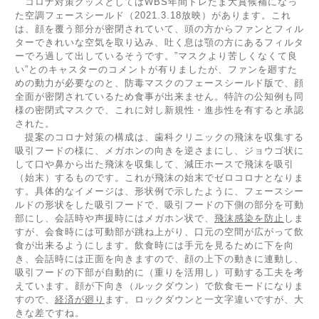
コロナ対策グッズとしてはWBS年間トレたま大賞候補になっ
た空調フェースシールド（2021.3.18放映）があります。これ
は、顔を覆う部分が密閉されていて、頭の方からファンとフィル
ターできれいな空気を取り込み、吐く息は顎の方にあるフィルタ
ーでろ過して出しているそうです。”マスクより苦しくなくて良
い”とのキャスターのコメントが有りましたが、ファンを廻すた
めの動力が必要なのと、防毒マスクのフェースシールド版で、顔
全面が密閉されているため食事が出来ません。特許の公知例も同
様の密閉式マスクで、これに対し新規性・進歩性を有すると承認
された。
提案のコロナ対策の構成は、歯科クリニックの飛沫を収集する
吸引フードの様に、メガホンの向きを逆さまにし、ジョウゴ状に
して口や鼻から出た飛沫を収集して、減圧ホースで飛沫を吸引
（始末）するものです。これが飛沫の始末でゼロコロナとなりま
す。具体的なイメージは、形状例で示したように、フェースシー
ルドの形状をした吸引フードで、吸引フードの下側の部分を可動
部にし、会話時や声援時にはメガホン状で、
飛沫感染を防止
しま
すが、会食時には可動部が跳ね上がり、口元の空間が広がって飲
食が出来るようにします。飲食時には手元を見るために下を向
き、会話時には正面を向きますので、顔の上下の動きに連動し、
吸引フードの下部が自動的に（重りを活用し）可動する工夫を考
えています。顔が下向き（ルックダウン）で飲食モードになりま
すので、
経済が廻り
ます。ロックダウンと一文字違いですが、大
きな差ですね。