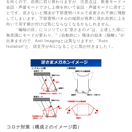
を向くので、自然に切り替わりますが、注意点は、飲食モード⇒
会話・声援モードで少し上側を向いて会話・声援モードに戻すこ
とです。戻さないと飛沫が下部透明パネルで反射され下側に飛散
してしまいます。下部透明パネルの端部が視界に現れ自然に上を
向いて戻す癖が付けば気にならなくなるかもしれません。
「蝙蝠の目」にコジツている”逆さまのメ”は、上述した様に
無意識にモードが変わり、”（自動的に）飛沫の始末（隔離）”が
出来ますので、Anti Imagingとは異なりますが、”Auto
Isolation”と、頭文字がAIになることに気が付きました！。
コロナ対策（構成２のイメージ図）