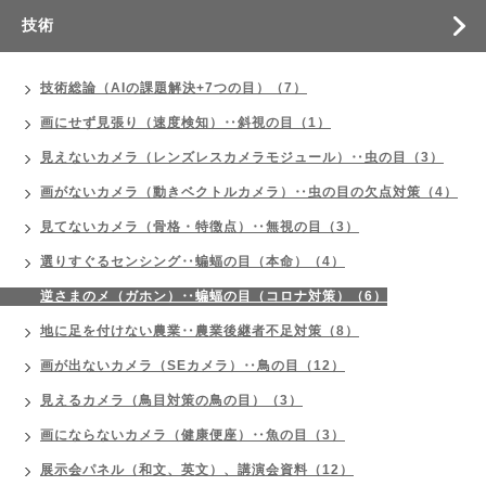
技術
技術総論（AIの課題解決+7つの目）（7）
画にせず見張り（速度検知）‥斜視の目（1）
見えないカメラ（レンズレスカメラモジュール）‥虫の目（3）
画がないカメラ（動きベクトルカメラ）‥虫の目の欠点対策（4）
見てないカメラ（骨格・特徴点）‥無視の目（3）
選りすぐるセンシング‥蝙蝠の目（本命）（4）
逆さまのメ（ガホン）‥蝙蝠の目（コロナ対策）（6）
地に足を付けない農業‥農業後継者不足対策（8）
画が出ないカメラ（SEカメラ）‥鳥の目（12）
見えるカメラ（鳥目対策の鳥の目）（3）
画にならないカメラ（健康便座）‥魚の目（3）
展示会パネル（和文、英文）、講演会資料（12）