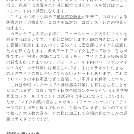
様に、座席下に設置された減圧配管に減圧ホースを繋げばフェー
スシールド内は減圧になります。
このように様々な場所で
飛沫感染防止
が出来て、コロナによる
医療のひっ迫防止
や、
コロナ不況対策
、
コロナストレスの抑止
が
出来ます。
カラオケでは図で示す様に、フェースシールド内部にマイクを
固定すれば良いです。可動部に固定しますと顔の向きにより可動
し音量が安定しませんので、図のように固定部にマイクを設置し
た方が良くなります。飲食モードでマイクを持って歌うことも可
能ですが、飛沫が外部に出てしまう事と、マイクによる接触感染
の懸念も出てきますので、フェースシールド内のパーソナルマイ
クの方がコロナ対策には相応しいです。またカラオケに付きも
の？のマイクの奪い合いにならないメリットもあります。これに
よりマイクの本数不足で皆で合唱し辛い不具合も解消しますネ。
これは合唱コンクールでの飛沫感染対策にも有効となることが
期待されます。コロナ禍で全日本合唱コンクールやNHK全国学校
音楽コンクール（Ｎコン）は2020年は中止になってしまいまし
たが、”マイク内蔵の逆さまメガホン（フェースシールド）”でコ
ーラスにも日常が取り戻せたら。と願っています。個々のマイク
で拾った大人数の音を、どの様に加工して合唱の音にするかの課
題は出てきそうですが。