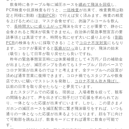
飲食時に各テーブル毎に減圧ホースを
纏めて飛沫を回収
し、
PCR検査や抗原検査を行うと、
一括検査
が出来て、検査費用は勘
定と同様に割勘（
割勘PCR
）で行えば安く済みます。検査の精度
を上げるためには、マスク会食せずに、勿論アルコールを飲ん
で、
長時間大いに盛り上がって
飛沫を出すことが重要で、静かに
会食されると飛沫が収集できません。自治体の緊急事態宣言の要
請事項とは真逆ですネ。時間を気にせず大いに盛り上がる（
割勘
PCR
の検体を大いに採取できる）ことで
コロナ不況対策
にもなり
ます。コロナが蔓延すると
医療がひっ
迫しますが、飛沫の始末
（吸引）をして日常が取り戻せたら良いですね。
昨年の緊急事態宣言時には休業補償として４万円／日の補助金
が出ましたが、減圧ポンプを含めても１テーブル／日のペースで
コロナ対策が出来るのでは？と考えます。全テーブルへの設置が
済めば通常営業に復帰できます。コロナ禍でもスタジアムや飲食
店で大いに騒いでストレスを発散し、
コロナ不況も吹き飛ばし
、
以前の日常を取り戻せたらな‥と夢見ています。
またスタジアムでの応援も、現状は、入場者数を絞って、観客
の間隔をあけて、声を出さずに拍手だけで応援を求められてお
り、一体となった応援が出来ずにいます。しかし、この逆さまメ
ガホンの減圧ホースを減圧配管に繋ぎ飛沫吸引をすれば、いつも
通りの一体となった応援が出来るようになります。顔を下に向け
て可動部を跳ね上げ、飲食モードにすれば通常に飲食が可能で
す。