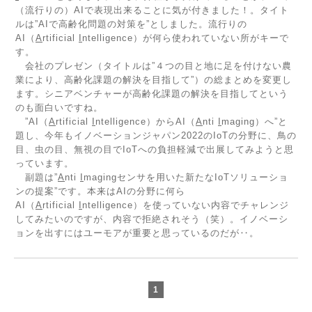
（流行りの）AIで表現出来ることに気が付きました！。タイト
ルは”AIで高齢化問題の対策を”としました。流行りの
AI（
A
rtificial
I
ntelligence）が何ら使われていない所がキーで
す。
会社のプレゼン（タイトルは”４つの目と地に足を付けない農
業により、高齢化課題の解決を目指して”）の総まとめを変更し
ます。シニアベンチャーが高齢化課題の解決を目指してという
のも面白いですね。
”AI（
A
rtificial
I
ntelligence）からAI（
A
nti
I
maging）へ”と
題し、今年もイノベーションジャパン2022のIoTの分野に、鳥の
目、虫の目、無視の目でIoTへの負担軽減で出展してみようと思
っています。
副題は”
A
nti
I
magingセンサを用いた新たなIoTソリューショ
ンの提案”です。本来はAIの分野に何ら
AI（
A
rtificial
I
ntelligence）を使っていない内容でチャレンジ
してみたいのですが、内容で拒絶されそう（笑）。イノベーシ
ョンを出すにはユーモアが重要と思っているのだが‥。
1