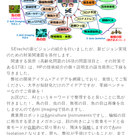
SEtechの新ビジョンの紹介を行いましたが、新ビジョン実現
のための対策関連図を添付します。
関連する箇所（高齢化問題の16項の問題項目と、その対策で
ある17項）は、HPの技術紹介の個々説明文の該当箇所に下線を
引きました。
弊社の開発アイテム+アイデアを網羅しており、覚悟してご覧
ください。大半が知財化だけのアイデアですが、零細ベンチャ
ーなのでご容赦を！
お詫びに、AIというキーワードで整理すると良いことに気が
付きました！。鳥の目、虫の目、無視の目、魚の目は画像を出
しませんので
A
nti
I
magingで括れますし、
農業用ロボットは
A
griculture
I
nstrumentsですし、蝙蝠の目
に相当する逆さまメガホンは、顔の向きにより飲食モードと会
食モードが
自動
的に切り替わり、飛沫を
隔離
しますので
A
uto
I
solationとなります。即ち、弊社が手掛けていることが、全て