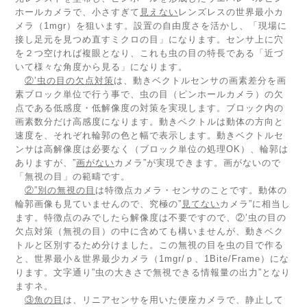
ホールカメラで、小さすぎて
見えない
レンズレスの世界最小カ
メラ（1mgr）を狙います。設置の自由度さを活かし、「現場に
接し足元を見つめ直すミクロの目」になります。センサ上に穴
を２つ空ければ複眼となり、これも虫の目の特長である「近づ
いて様々な角度から見る」になります。
②’虫の目の欠点対策
は、動きベクトルセンサの画素差分を画
素ブロック単位で行う事で、虫の目（ピンホールカメラ）の欠
点である低感度・低解像度の対策を実現します。ブロック内の
画素数分だけ高感度になります。動きベクトルは動体の方向と
速度を、それぞれ輪郭の色と幅で表示します。動きベクトルセ
ンサは高解像度は必要なく（ブロック単位の処理OK）、輪郭は
ありますが、”
画がない
カメラ”が実現できます。画がないので
「無視の目」の範疇です。
②”別の無視の目
は特徴点カメラ・センサのことです。動体の
輪郭画像も見ていませんので、究極の”
見てない
カメラ”に相当し
ます。特徴点のみでしたら解像度は不要ですので、②’虫の目の
欠点対策（無視の目）の中に含めても構いませんが、動きベク
トルと区別するため分けました。この無視の目を虫の目で作る
と、世界最小＆世界最少カメラ（1mgr/ｐ、1Bite/Frame）にな
ります。文字通り”虫の大きさで無視できる情報量の出力”となり
ますネ。
③魚の目
は、リニアセンサを用いた便座カメラで、静止して