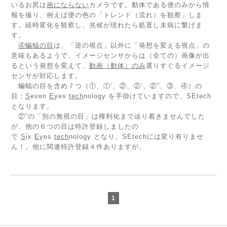
いるお尻は
画にならない
カメラです。動体である便のみから情
報を撮り、例えば便の色の「トレンド（流れ）を観察」しま
す。経時変化を観察し、兆候が現れたら処置し未病に繋げま
す。
④蝙蝠の目
は、「逆の視点」以外に「発想を変える視点」の
意味もあるようで、イメージセンサからは（全ての）画像が出
るという発想を変えて、
動画（動体）のみ
選りすぐるイメージ
センサが対応します。
蝙蝠の目を含め７つ（①、①’、②、②’、②”、③、④）の
目；
S
even
E
yes
tech
nology を手掛けていますので、SEtech
となります。
②”の「別の無視の目」は権利化まで辿り着きませんでした
が、他の６つの目は特許登録しましたの
で
S
ix
E
yes
tech
nology となり、SEtechには変り有りませ
ん！。他に関連特許登録４件ありますが。
1