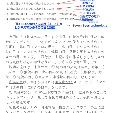
今回の「（動体のみ）選りすぐる目」の特許登録に伴い、弊
社のプレゼンを、「できるビジネスマンが使う４つの視点」に
対応し、
鳥の目
（マクロの視点）、
虫の目
（ミクロの視点）、
魚の目
（トレンドの視点）、
蝙蝠の目
（発想を変える視点）の
４つの目（カメラ）に紐付け、上記の様に作成しました（４つ
の視点は弊社との相性が良い！）。①～③は従来通りです。
説明の流れは、①鳥の目、①’鳥の目の欠点（鳥目）対策、②
虫の目、②’無視の目；虫の目の欠点（低感度・低解像度）対
策、②”無視の目、③魚の目、④蝙蝠の目の順になります。
①鳥の目
は、動きが無ければ
画が出ない
SEセンサで、「マク
ロ（俯瞰的）に動きの観察」をします。
①’鳥目対策
は、PDを上下方向の２層にし、差分を取ることで
IRカットフィルター無しでも色再現性を良くし、夜間も
見える
センサ構造です。
②虫の目
は、TSV（貫通電極）構造のガラスウエハの上に遮
光レジストを塗布し、ピンホールを形成したウエハレベルピン