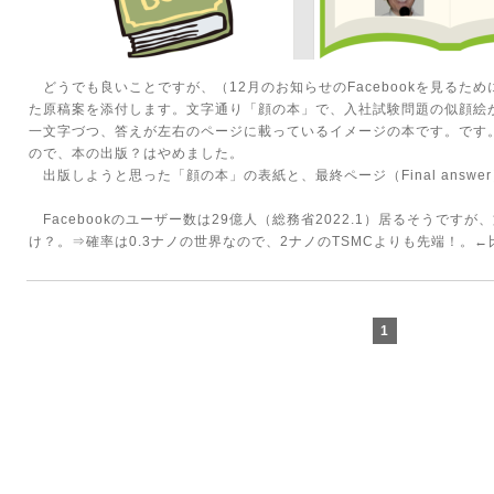
どうでも良いことですが、（12月のお知らせのFacebookを見るために
た原稿案を添付します。文字通り「顔の本」で、入社試験問題の似顔絵
一文字づつ、答えが左右のページに載っているイメージの本です。です。結
ので、本の出版？はやめました。
出版しようと思った「顔の本」の表紙と、最終ページ（Final answ
Facebookのユーザー数は29億人（総務省2022.1）居るそうですが、
け？。⇒確率は0.3ナノの世界なので、2ナノのTSMCよりも先端！。
1