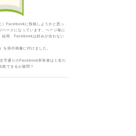
）Facebookに投稿しようかと思っ
がベースになっています。ページ毎に
局、Facebookは好みが合わない
er）を添付画像に付けました。
文字通りのFacebook所有者は１名だ
←比較できるか疑問？