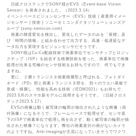
日経クロステックでSONY様がEVS（Event-base Vision
Sensor）を発表されました。（2023.3.14）
イベントベースビジョンセンサー（EVS）技術 | 産業用イメー
ジセンサー | 技術 | ソニーセミコンダクタソリューションズグ
ループ (sony-semicon.com)
画素の輝度変化を検出し、変化したデータのみを「座標」及
び「時間の情報」と組み合わせて出力する、高速・低遅延なデ
ータ出力を実現するビジョンセンサだそうです。
SONY様はCu-Cu配線技術で画素単位でセンサチップとロジッ
クチップ（ISP）を結合する積層技術を使った、画素単位で画像
処理が出来る究極のセンサ技術をお持ちですので、何でもでき
ますね。
更に、２層トランジスタ画素積層型と呼ばれる、フォトダイ
オード（PD）部と画素トランジスタ部を、別々のウエハ基板で
形成・積層し、性能を高める技術（IEDM2021）もお持ちで、
2023.5月のスマホ新モデルに採用するそうです。（日経クロス
テック2023.5.17）
EVSの画像は動く被写体の輪郭が抽出されたような映像（添
付画像）になるそうで、フレームベースで処理せず、センサ直
下のISPで画素単位で処理し画を出さず、動く被写体の輪郭が抽
出された映像？になります。弊社の画素差分の画がないカメラ
のようですね。Anti-Imagingが主流になっていきそうでワクワ