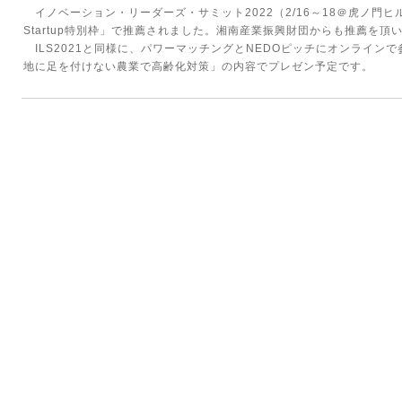
イノベーション・リーダーズ・サミット2022（2/16～18＠虎ノ門ヒル
Startup特別枠」で推薦されました。湘南産業振興財団からも推薦を頂
ILS2021と同様に、パワーマッチングとNEDOピッチにオンライン
地に足を付けない農業で高齢化対策」の内容でプレゼン予定です。